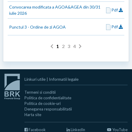
Convocarea modificata a AGOA&AGEA din 30/31
Pdf
iulie 2026
Pdf
Punctul 3 - Ordine de zi AGOA
1
2
3
4
Linkuri utile
|
Informatii legale
Termeni si conditii
Politica de confidentialitate
Politica de cookie-uri
Denegarea responsabilitatii
Harta site
Facebook
LinkedIn
YouTube