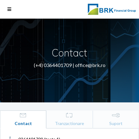
Contact
(+4) 0364401709 |
office@brk.ro
Contact
Tranzactionare
Suport