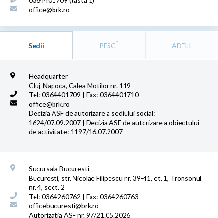
0364401709 (tasta 1)
office@brk.ro
*
Sedii
PFSC
ADELI
Headquarter
Cluj-Napoca, Calea Motilor nr. 119
Tel: 0364401709 | Fax: 0364401710
office@brk.ro
Decizia ASF de autorizare a sediului social:
1624/07.09.2007 | Decizia ASF de autorizare a obiectului
de activitate: 1197/16.07.2007
Sucursala Bucuresti
Bucuresti, str. Nicolae Filipescu nr. 39-41, et. 1, Tronsonul
nr. 4, sect. 2
Tel: 0364260762 | Fax: 0364260763
officebucuresti@brk.ro
Autorizatia ASF nr. 97/21.05.2026