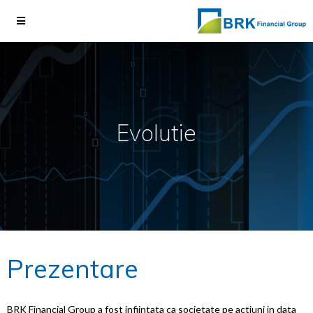
Evolutie
Prezentare
BRK Financial Group a fost infiintata ca societate pe actiuni in data