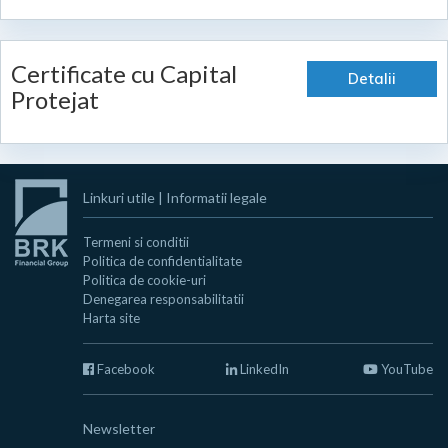
Certificate cu Capital
Detalii
Protejat
Linkuri utile
|
Informatii legale
Termeni si conditii
Politica de confidentialitate
Politica de cookie-uri
Denegarea responsabilitatii
Harta site
Facebook
LinkedIn
YouTube
Newsletter