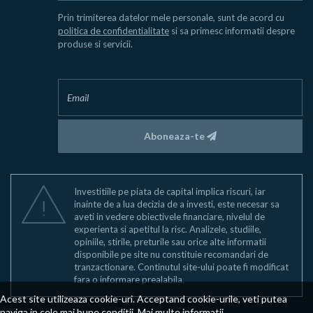
Prin trimiterea datelor mele personale, sunt de acord cu
politica de confidentialitate
si sa primesc informatii despre
produse si servicii.
Aboneaza-te
Investitiile pe piata de capital implica riscuri, iar
inainte de a lua decizia de a investi, este necesar sa
aveti in vedere obiectivele financiare, nivelul de
experienta si apetitul la risc. Analizele, studiile,
opiniile, stirile, preturile sau orice alte informatii
disponibile pe site nu constituie recomandari de
tranzactionare. Continutul site-ului poate fi modificat
fara o informare prealabila.
Acest site utilizeaza cookie-uri. Acceptand cookie-urile, veti putea
naviga in cele mai bune conditii.
Mai multe informatii
.