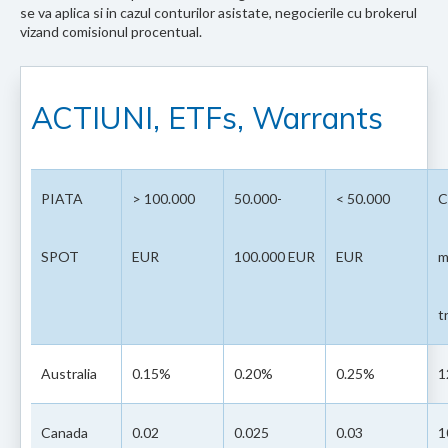
se va aplica si in cazul conturilor asistate, negocierile cu brokerul
vizand comisionul procentual.
ACTIUNI, ETFs, Warrants
PIATA
> 100.000
50.000-
< 50.000
C
SPOT
EUR
100.000 EUR
EUR
m
t
Australia
0.15%
0.20%
0.25%
1
Canada
0.02
0.025
0.03
1