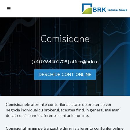
Comisioane
(+4) 0364401709 |
office@brk.ro
DESCHIDE CONT ONLINE
Comisioanele aferente conturilor asistate de broker se vor
negocia individual cu brokerul, acestea fiind, in general, mai mari
decat comisioanele aferente conturilor online.
Comisionul minim pe tranzactie din grila aferenta conturilor online