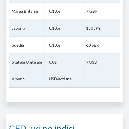
Marea Britanie
0.10%
7 GBP
Japonia
0.10%
150 JPY
Suedia
0.10%
60 SEK
Statele Unite ale
0.01
7 USD
Americi
USD/actiune
CFD-uri pe indici