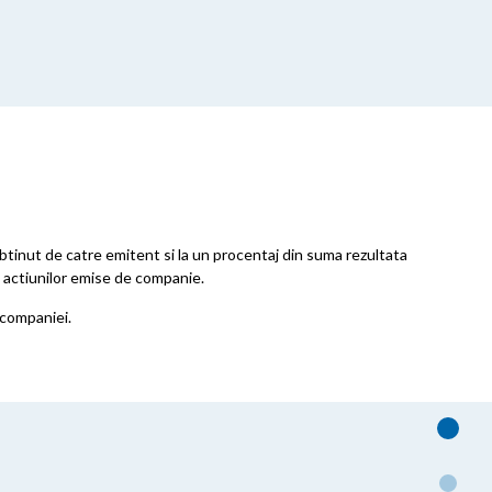
 obtinut de catre emitent si la un procentaj din suma rezultata
l actiunilor emise de companie.
e companiei.