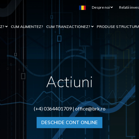
Despre noi
Relatii inves
EZ?
CUM ALIMENTEZ?
CUM TRANZACTIONEZ?
PRODUSE STRUCTUR
Actiuni
(+4) 0364401709 |
office@brk.ro
DESCHIDE CONT ONLINE