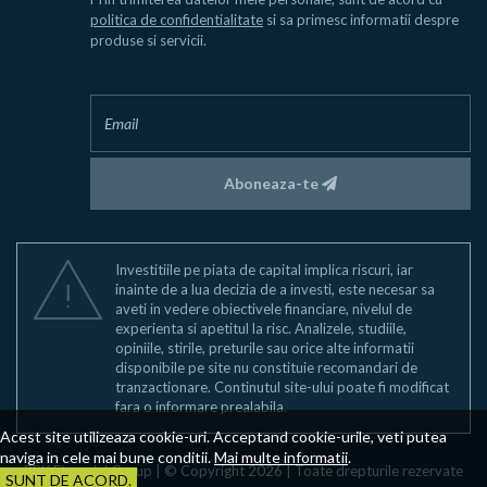
politica de confidentialitate
si sa primesc informatii despre
produse si servicii.
Aboneaza-te
Investitiile pe piata de capital implica riscuri, iar
inainte de a lua decizia de a investi, este necesar sa
aveti in vedere obiectivele financiare, nivelul de
experienta si apetitul la risc. Analizele, studiile,
opiniile, stirile, preturile sau orice alte informatii
disponibile pe site nu constituie recomandari de
tranzactionare. Continutul site-ului poate fi modificat
fara o informare prealabila.
Acest site utilizeaza cookie-uri. Acceptand cookie-urile, veti putea
naviga in cele mai bune conditii.
Mai multe informatii
.
BRK Financial Group | © Copyright 2026 | Toate drepturile rezervate
SUNT DE ACORD.