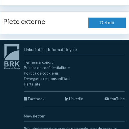
Piete externe
Detalii
Linkuri utile
|
Informatii legale
Termeni si conditii
Politica de confidentialitate
Politica de cookie-uri
Denegarea responsabilitatii
Harta site
Facebook
LinkedIn
YouTube
Newsletter
Prin trimiterea datelor mele personale, sunt de acord cu