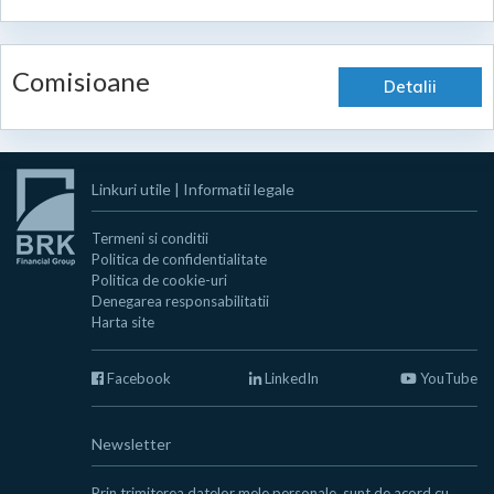
Comisioane
Detalii
Linkuri utile
|
Informatii legale
Termeni si conditii
Politica de confidentialitate
Politica de cookie-uri
Denegarea responsabilitatii
Harta site
Facebook
LinkedIn
YouTube
Newsletter
Prin trimiterea datelor mele personale, sunt de acord cu