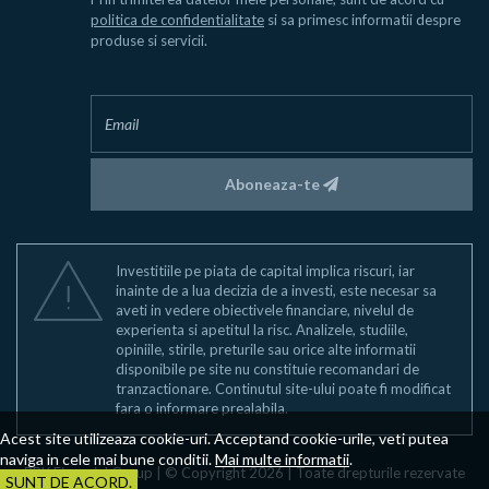
politica de confidentialitate
si sa primesc informatii despre
produse si servicii.
Aboneaza-te
Investitiile pe piata de capital implica riscuri, iar
inainte de a lua decizia de a investi, este necesar sa
aveti in vedere obiectivele financiare, nivelul de
experienta si apetitul la risc. Analizele, studiile,
opiniile, stirile, preturile sau orice alte informatii
disponibile pe site nu constituie recomandari de
tranzactionare. Continutul site-ului poate fi modificat
fara o informare prealabila.
Acest site utilizeaza cookie-uri. Acceptand cookie-urile, veti putea
naviga in cele mai bune conditii.
Mai multe informatii
.
BRK Financial Group | © Copyright 2026 | Toate drepturile rezervate
SUNT DE ACORD.