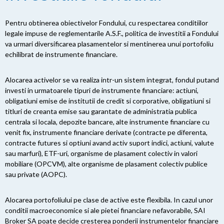
Pentru obtinerea obiectivelor Fondului, cu respectarea conditiilor
legale impuse de reglementarile A.S.F., politica de investitii a Fondului
va urmari diversificarea plasamentelor si mentinerea unui portofoliu
echilibrat de instrumente financiare.
Alocarea activelor se va realiza intr-un sistem integrat, fondul putand
investi in urmatoarele tipuri de instrumente financiare: actiuni,
obligatiuni emise de institutii de credit si corporative, obligatiuni si
titluri de creanta emise sau garantate de administratia publica
centrala si locala, depozite bancare, alte instrumente financiare cu
venit fix, instrumente financiare derivate (contracte pe diferenta,
contracte futures si optiuni avand activ suport indici, actiuni, valute
sau marfuri), ETF-uri, organisme de plasament colectiv in valori
mobiliare (OPCVM), alte organisme de plasament colectiv publice
sau private (AOPC).
Alocarea portofoliului pe clase de active este flexibila. In cazul unor
conditii macroeconomice si ale pietei financiare nefavorabile, SAI
Broker SA poate decide cresterea ponderii instrumentelor financiare