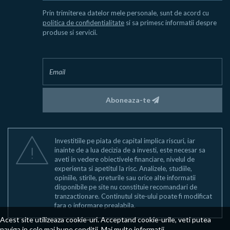
Prin trimiterea datelor mele personale, sunt de acord cu
politica de confidentialitate
si sa primesc informatii despre
produse si servicii.
Aboneaza-te
Investitiile pe piata de capital implica riscuri, iar
inainte de a lua decizia de a investi, este necesar sa
aveti in vedere obiectivele financiare, nivelul de
experienta si apetitul la risc. Analizele, studiile,
opiniile, stirile, preturile sau orice alte informatii
disponibile pe site nu constituie recomandari de
tranzactionare. Continutul site-ului poate fi modificat
fara o informare prealabila.
Acest site utilizeaza cookie-uri. Acceptand cookie-urile, veti putea
naviga in cele mai bune conditii.
Mai multe informatii
.