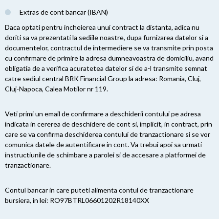
Extras de cont bancar (IBAN)
Daca optati pentru incheierea unui contract la distanta, adica nu
doriti sa va prezentati la sediile noastre, dupa furnizarea datelor si a
documentelor, contractul de intermediere se va transmite prin posta
cu confirmare de primire la adresa dumneavoastra de domiciliu, avand
obligatia de a verifica acuratetea datelor si de a-l transmite semnat
catre sediul central BRK Financial Group la adresa: Romania, Cluj,
Cluj-Napoca, Calea Motilor nr 119.
Veti primi un email de confirmare a deschiderii contului pe adresa
indicata in cererea de deschidere de cont si, implicit, in contract, prin
care se va confirma deschiderea contului de tranzactionare si se vor
comunica datele de autentificare in cont. Va trebui apoi sa urmati
instructiunile de schimbare a parolei si de accesare a platformei de
tranzactionare.
Contul bancar in care puteti alimenta contul de tranzactionare
bursiera, in lei: RO97BTRL06601202R18140XX