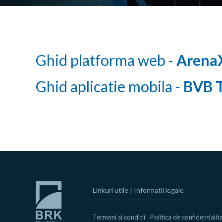
Ghid platforma web -
Arena
Ghid aplicatie mobila -
BVB T
Linkuri utile
|
Informatii legale
Termeni si conditii
Politica de confidentialit