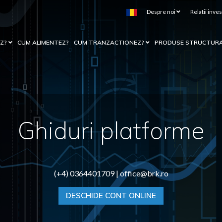
Despre noi
Relatii inves
EZ?
CUM ALIMENTEZ?
CUM TRANZACTIONEZ?
PRODUSE STRUCTUR
Ghiduri platforme
(+4) 0364401709 |
office@brk.ro
DESCHIDE CONT ONLINE