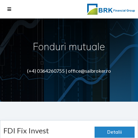
Fonduri mutuale
(+4) 0364260755 |
office@saibroker.ro
FDI Fix Invest
Detalii