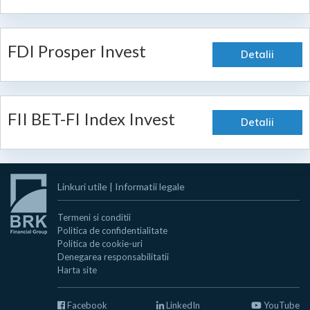
FDI Prosper Invest
Detalii
FII BET-FI Index Invest
Detalii
Linkuri utile
|
Informatii legale
Termeni si conditii
Politica de confidentialitate
Politica de cookie-uri
Denegarea responsabilitatii
Harta site
Facebook
LinkedIn
YouTube