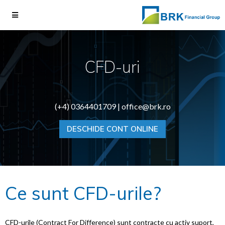
CFD-uri
(+4) 0364401709 |
office@brk.ro
DESCHIDE CONT ONLINE
Ce sunt CFD-urile?
CFD-urile (Contract For Difference) sunt contracte cu activ suport,