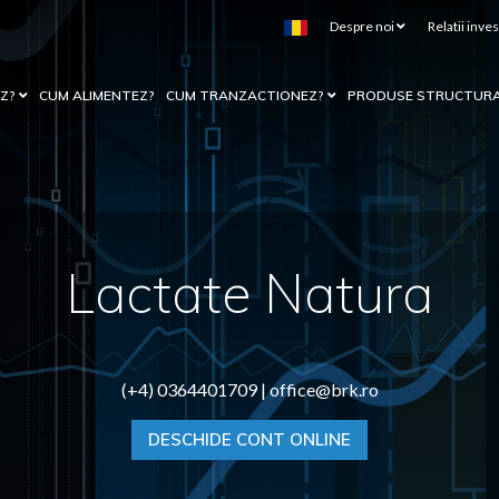
Despre noi
Relatii inves
EZ?
CUM ALIMENTEZ?
CUM TRANZACTIONEZ?
PRODUSE STRUCTUR
Lactate Natura
(+4) 0364401709 |
office@brk.ro
DESCHIDE CONT ONLINE