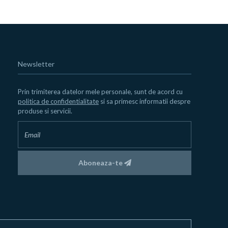
Newsletter
Prin trimiterea datelor mele personale, sunt de acord cu
politica de confidentialitate
si sa primesc informatii despre
produse si servicii.
Aboneaza-te