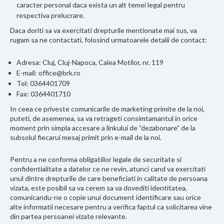
caracter personal daca exista un alt temei legal pentru
respectiva prelucrare.
Daca doriti sa va exercitati drepturile mentionate mai sus, va
rugam sa ne contactati, folosind urmatoarele detalii de contact:
Adresa: Cluj, Cluj-Napoca, Calea Motilor, nr. 119
E-mail:
office@brk.ro
Tel: 0364401709
Fax: 0364401710
In ceea ce priveste comunicarile de marketing primite de la noi,
puteti, de asemenea, sa va retrageti consimtamantul in orice
moment prin simpla accesare a linkului de ”dezabonare” de la
subsolul fiecarui mesaj primit prin e-mail de la noi.
Pentru a ne conforma obligatiilor legale de securitate si
confidentialitate a datelor ce ne revin, atunci cand va exercitati
unul dintre drepturile de care beneficiati in calitate de persoana
vizata, este posibil sa va cerem sa va dovediti identitatea,
comunicandu-ne o copie unui document identificare sau orice
alte informatii necesare pentru a verifica faptul ca solicitarea vine
din partea persoanei vizate relevante.