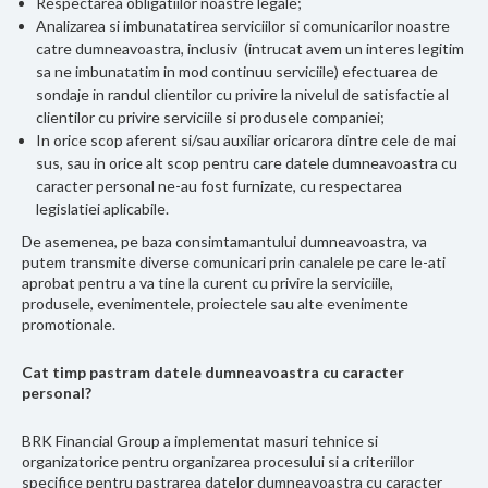
Respectarea obligatiilor noastre legale;
Analizarea si imbunatatirea serviciilor si comunicarilor noastre
catre dumneavoastra, inclusiv (intrucat avem un interes legitim
sa ne imbunatatim in mod continuu serviciile) efectuarea de
sondaje in randul clientilor cu privire la nivelul de satisfactie al
clientilor cu privire serviciile si produsele companiei;
In orice scop aferent si/sau auxiliar oricarora dintre cele de mai
sus, sau in orice alt scop pentru care datele dumneavoastra cu
caracter personal ne-au fost furnizate, cu respectarea
legislatiei aplicabile.
De asemenea, pe baza consimtamantului dumneavoastra, va
putem transmite diverse comunicari prin canalele pe care le-ati
aprobat pentru a va tine la curent cu privire la serviciile,
produsele, evenimentele, proiectele
sau alte evenimente
promotionale.
Cat timp pastram datele dumneavoastra cu caracter
personal?
BRK Financial Group a implementat masuri tehnice si
organizatorice pentru organizarea procesului si a criteriilor
specifice pentru pastrarea datelor dumneavoastra cu caracter