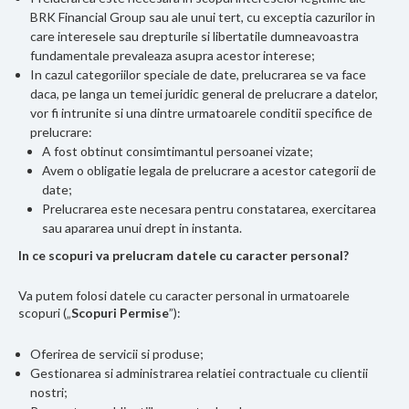
BRK Financial Group sau ale unui tert, cu exceptia cazurilor in
care interesele sau drepturile si libertatile dumneavoastra
fundamentale prevaleaza asupra acestor interese;
In cazul categoriilor speciale de date, prelucrarea se va face
daca, pe langa un temei juridic general de prelucrare a datelor,
vor fi intrunite si una dintre urmatoarele conditii specifice de
prelucrare:
A fost obtinut consimtimantul persoanei vizate;
Avem o obligatie legala de prelucrare a acestor categorii de
date;
Prelucrarea este necesara pentru constatarea, exercitarea
sau apararea unui drept in instanta.
In ce scopuri va prelucram datele cu caracter personal?
Va putem folosi datele cu caracter personal in urmatoarele
scopuri („
Scopuri Permise
”):
Oferirea de servicii si produse;
Gestionarea si administrarea relatiei contractuale cu clientii
nostri;