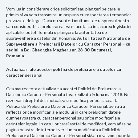
Vom lua in considerare orice solicitari sau plangeri pe care le
primim si va vom transmite un raspuns cu respectarea termenelor
prevazute de lege. Daca nu sunteti multumit de raspunsul nostru
sau considerati ca prelucrarea este facuta cu incalcarea legislatiei
aplicabile, puteti formula o plangere la autoritatea de
supraveghere a datelor din Romania:
Autoritatea Nationala de
Supraveghere a Prelucrarii Datelor cu Caracter Personal – cu
sediul in Bd. Gheorghe Magheru nr. 28-30, Bucuresti,
Romania
.
Actualizari ale acestei politici de prelucrare a datelor cu
caracter personal
Cea mai recenta actualizare a acestei Politici de Prelucrare a
Datelor cu Caracter Personal a fost realizata in luna mai 2018. Ne
rezervam dreptul de a actualiza si modifica periodic aceasta
Politica de Prelucrare a Datelor cu Caracter Personal, pentru a
reflecta orice modificari ale modului in care prelucram datele
dumneavoastra cu caracter personal sau orice modificari ale
cerintelor legale. In cazul oricarei astfel de modificari, vom afisa pe
pagina noastra de internet versiunea modificata a Politicii de
Prelucrare a Datelor cu Caracter Personal si/sau o va vom pune la