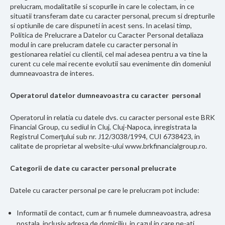
prelucram, modalitatile si scopurile in care le colectam, in ce
situatii transferam date cu caracter personal, precum si drepturile
si optiunile de care dispuneti in acest sens. In acelasi timp,
Politica de Prelucrare a Datelor cu Caracter Personal detaliaza
modul in care prelucram datele cu caracter personal in
gestionarea relatiei cu clientii, cel mai adesea pentru a va tine la
curent cu cele mai recente evolutii sau evenimente din domeniul
dumneavoastra de interes.
Operatorul datelor dumneavoastra cu caracter personal
Operatorul in relatia cu datele dvs. cu caracter personal este BRK
Financial Group, cu sediul in Cluj, Cluj-Napoca, inregistrata la
Registrul Comerţului sub nr. J12/3038/1994, CUI 6738423, in
calitate de proprietar al website-ului www.brkfinancialgroup.ro.
Categorii de date cu caracter personal prelucrate
Datele cu caracter personal pe care le prelucram pot include:
Informatii de contact, cum ar fi numele dumneavoastra, adresa
postala, inclusiv adresa de domiciliu, in cazul in care ne-ati