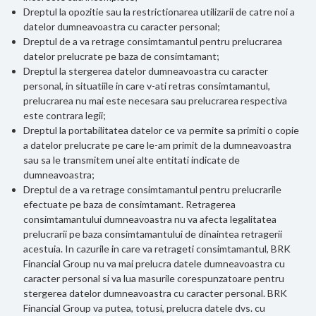
Dreptul la opozitie sau la restrictionarea utilizarii de catre noi a
datelor dumneavoastra cu caracter personal;
Dreptul de a va retrage consimtamantul pentru prelucrarea
datelor prelucrate pe baza de consimtamant;
Dreptul la stergerea datelor dumneavoastra cu caracter
personal, in situatiile in care v-ati retras consimtamantul,
prelucrarea nu mai este necesara sau prelucrarea respectiva
este contrara legii;
Dreptul la portabilitatea datelor ce va permite sa primiti o copie
a datelor prelucrate pe care le-am primit de la dumneavoastra
sau sa le transmitem unei alte entitati indicate de
dumneavoastra;
Dreptul de a va retrage consimtamantul pentru prelucrarile
efectuate pe baza de consimtamant. Retragerea
consimtamantului dumneavoastra nu va afecta legalitatea
prelucrarii pe baza consimtamantului de dinaintea retragerii
acestuia. In cazurile in care va retrageti consimtamantul, BRK
Financial Group nu va mai prelucra datele dumneavoastra cu
caracter personal si va lua masurile corespunzatoare pentru
stergerea datelor dumneavoastra cu caracter personal. BRK
Financial Group va putea, totusi, prelucra datele dvs. cu