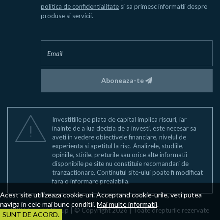
politica de confidentialitate
si sa primesc informatii despre
produse si servicii.
Aboneaza-te
Investitiile pe piata de capital implica riscuri, iar
inainte de a lua decizia de a investi, este necesar sa
aveti in vedere obiectivele financiare, nivelul de
experienta si apetitul la risc. Analizele, studiile,
opiniile, stirile, preturile sau orice alte informatii
disponibile pe site nu constituie recomandari de
tranzactionare. Continutul site-ului poate fi modificat
fara o informare prealabila.
Acest site utilizeaza cookie-uri. Acceptand cookie-urile, veti putea
naviga in cele mai bune conditii.
Mai multe informatii
.
BRK Financial Group | © Copyright 2026 | Toate drepturile rezervate
SUNT DE ACORD.