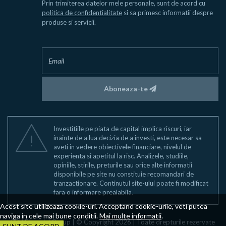
Prin trimiterea datelor mele personale, sunt de acord cu
politica de confidentialitate
si sa primesc informatii despre
produse si servicii.
Aboneaza-te
Investitiile pe piata de capital implica riscuri, iar
inainte de a lua decizia de a investi, este necesar sa
aveti in vedere obiectivele financiare, nivelul de
experienta si apetitul la risc. Analizele, studiile,
opiniile, stirile, preturile sau orice alte informatii
disponibile pe site nu constituie recomandari de
tranzactionare. Continutul site-ului poate fi modificat
fara o informare prealabila.
Acest site utilizeaza cookie-uri. Acceptand cookie-urile, veti putea
naviga in cele mai bune conditii.
Mai multe informatii
.
BRK Financial Group | © Copyright 2026 | Toate drepturile rezervate