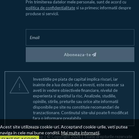
Prin trimiterea datelor mele personale, sunt de acord cu
politica de confidentialitate
si sa primesc informatii despre
produse si servicii.
Aboneaza-te
Investitiile pe piata de capital implica riscuri, iar
inainte de a lua decizia de a investi, este necesar sa
aveti in vedere obiectivele financiare, nivelul de
experienta si apetitul la risc. Analizele, studiile,
opiniile, stirile, preturile sau orice alte informatii
disponibile pe site nu constituie recomandari de
tranzactionare. Continutul site-ului poate fi modificat
fara o informare prealabila.
Acest site utilizeaza cookie-uri. Acceptand cookie-urile, veti putea
naviga in cele mai bune conditii.
Mai multe informatii
.
BRK Financial Group | © Copyright 2026 | Toate drepturile rezervate