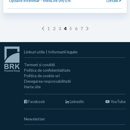
Update interimar - MedLife (M) EN
Detalii
1
2
3
4
5
6
7
Linkuri utile
|
Informatii legale
Termeni si conditii
Politica de confidentialitate
Politica de cookie-uri
Denegarea responsabilitatii
Harta site
Facebook
LinkedIn
YouTube
Newsletter