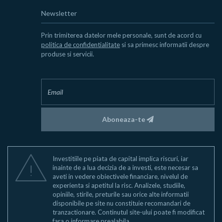
Newsletter
Prin trimiterea datelor mele personale, sunt de acord cu
politica de confidentialitate
si sa primesc informatii despre
produse si servicii.
Aboneaza-te
Investitiile pe piata de capital implica riscuri, iar
inainte de a lua decizia de a investi, este necesar sa
aveti in vedere obiectivele financiare, nivelul de
experienta si apetitul la risc. Analizele, studiile,
opiniile, stirile, preturile sau orice alte informatii
disponibile pe site nu constituie recomandari de
tranzactionare. Continutul site-ului poate fi modificat
fara o informare prealabila.