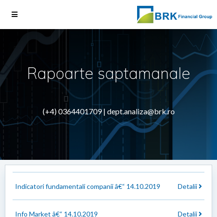
Rapoarte saptamanale
(+4) 0364401709 |
dept.analiza@brk.ro
Indicatori fundamentali companii â€“ 14.10.2019
Detalii
Info Market â€“ 14.10.2019
Detalii