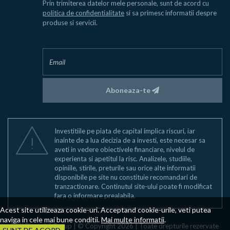
Prin trimiterea datelor mele personale, sunt de acord cu
politica de confidentialitate
si sa primesc informatii despre
produse si servicii.
Aboneaza-te
Investitiile pe piata de capital implica riscuri, iar
inainte de a lua decizia de a investi, este necesar sa
aveti in vedere obiectivele financiare, nivelul de
experienta si apetitul la risc. Analizele, studiile,
opiniile, stirile, preturile sau orice alte informatii
disponibile pe site nu constituie recomandari de
tranzactionare. Continutul site-ului poate fi modificat
fara o informare prealabila.
Acest site utilizeaza cookie-uri. Acceptand cookie-urile, veti putea
naviga in cele mai bune conditii.
Mai multe informatii
.
BRK Financial Group | © Copyright 2026 | Toate drepturile rezervate