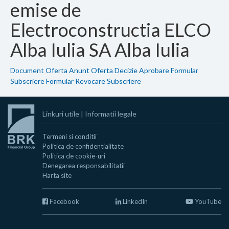
emise de
Electroconstructia ELCO
Alba Iulia SA Alba Iulia
Document Oferta
Anunt Oferta
Decizie Aprobare
Formular
Subscriere
Formular Revocare Subscriere
Linkuri utile
|
Informatii legale
Termeni si conditii
Politica de confidentialitate
Politica de cookie-uri
Denegarea responsabilitatii
Harta site
Facebook
LinkedIn
YouTube