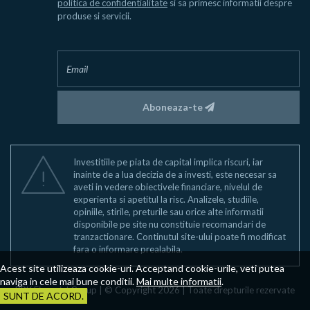
politica de confidentialitate
si sa primesc informatii despre
produse si servicii.
Aboneaza-te
Investitiile pe piata de capital implica riscuri, iar
inainte de a lua decizia de a investi, este necesar sa
aveti in vedere obiectivele financiare, nivelul de
experienta si apetitul la risc. Analizele, studiile,
opiniile, stirile, preturile sau orice alte informatii
disponibile pe site nu constituie recomandari de
tranzactionare. Continutul site-ului poate fi modificat
fara o informare prealabila.
Acest site utilizeaza cookie-uri. Acceptand cookie-urile, veti putea
naviga in cele mai bune conditii.
Mai multe informatii
.
BRK Financial Group | © Copyright 2026 | Toate drepturile rezervate
SUNT DE ACORD.