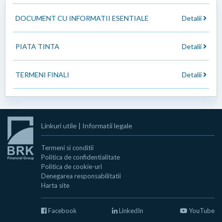
DOCUMENT CU INFORMATII ESENTIALE
Detalii
PIATA TINTA
Detalii
TERMENI FINALI
Detalii
Linkuri utile
|
Informatii legale
Termeni si conditii
Politica de confidentialitate
Politica de cookie-uri
Denegarea responsabilitatii
Harta site
Facebook
LinkedIn
YouTube