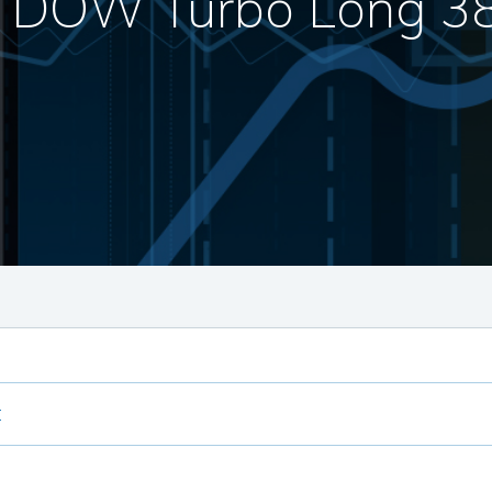
 DOW Turbo Long 3
E