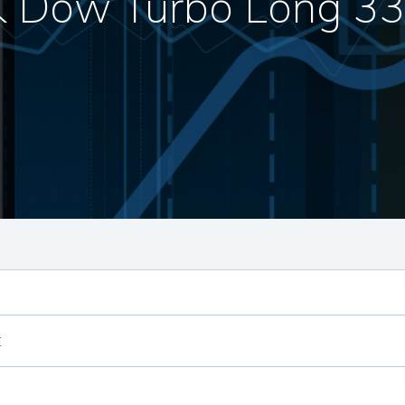
 Dow Turbo Long 3
E