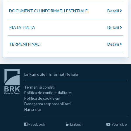
DOCUMENT CU INFORMATII ESENTIALE
Detalii
PIATA TINTA
Detalii
TERMENI FINALI
Detalii
Linkuri utile
|
Informatii legale
Termeni si conditii
Politica de confidentialitate
Politica de cookie-uri
Denegarea responsabilitatii
Harta site
Facebook
LinkedIn
YouTube