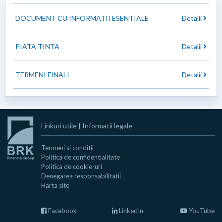
DOCUMENT CU INFORMATII ESENTIALE
Detalii
PIATA TINTA
Detalii
TERMENI FINALI
Detalii
Linkuri utile
|
Informatii legale
Termeni si conditii
Politica de confidentialitate
Politica de cookie-uri
Denegarea responsabilitatii
Harta site
Facebook
LinkedIn
YouTube