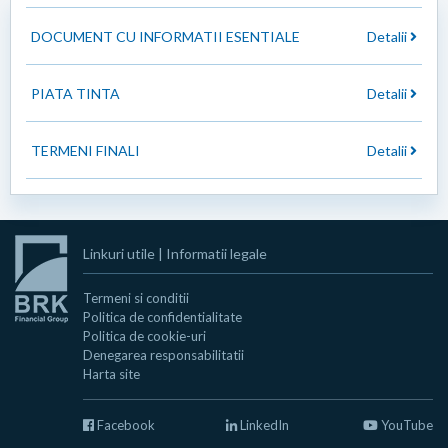
DOCUMENT CU INFORMATII ESENTIALE
Detalii
PIATA TINTA
Detalii
TERMENI FINALI
Detalii
Linkuri utile
|
Informatii legale
Termeni si conditii
Politica de confidentialitate
Politica de cookie-uri
Denegarea responsabilitatii
Harta site
Facebook
LinkedIn
YouTube