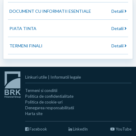
DOCUMENT CU INFORMATII ESENTIALE
Detalii
PIATA TINTA
Detalii
TERMENI FINALI
Detalii
Linkuri utile
|
Informatii legale
Termeni si conditii
Politica de confidentialitate
Politica de cookie-uri
Denegarea responsabilitatii
Harta site
Facebook
LinkedIn
YouTube