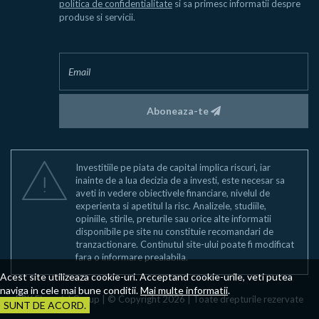
politica de confidentialitate
si sa primesc informatii despre
produse si servicii.
Aboneaza-te
Investitiile pe piata de capital implica riscuri, iar
inainte de a lua decizia de a investi, este necesar sa
aveti in vedere obiectivele financiare, nivelul de
experienta si apetitul la risc. Analizele, studiile,
opiniile, stirile, preturile sau orice alte informatii
disponibile pe site nu constituie recomandari de
tranzactionare. Continutul site-ului poate fi modificat
fara o informare prealabila.
Acest site utilizeaza cookie-uri. Acceptand cookie-urile, veti putea
naviga in cele mai bune conditii.
Mai multe informatii
.
BRK Financial Group | © Copyright 2026 | Toate drepturile rezervate
SUNT DE ACORD.