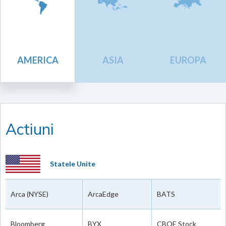
AMERICA
ASIA
EUROPA
Actiuni
Statele Unite
Arca (NYSE)
ArcaEdge
BATS
Bloomberg
BYX
CBOE Stock