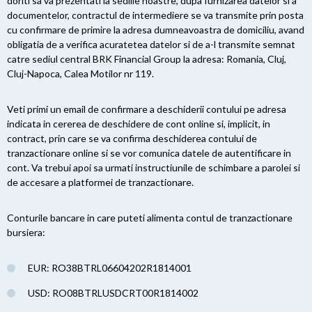
doriti sa va prezentati la sediile noastre, dupa furnizarea datelor si a
documentelor, contractul de intermediere se va transmite prin posta
cu confirmare de primire la adresa dumneavoastra de domiciliu, avand
obligatia de a verifica acuratetea datelor si de a-l transmite semnat
catre sediul central BRK Financial Group la adresa: Romania, Cluj,
Cluj-Napoca, Calea Motilor nr 119.
Veti primi un email de confirmare a deschiderii contului pe adresa
indicata in cererea de deschidere de cont online si, implicit, in
contract, prin care se va confirma deschiderea contului de
tranzactionare online si se vor comunica datele de autentificare in
cont. Va trebui apoi sa urmati instructiunile de schimbare a parolei si
de accesare a platformei de tranzactionare.
Conturile bancare in care puteti alimenta contul de tranzactionare
bursiera:
EUR: RO38BTRL06604202R1814001
USD: RO08BTRLUSDCRT00R1814002