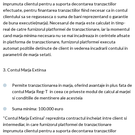
imprumuta clientul pentru a suporta decontarea tranzactiilor
efectuate, pentru finantarea tranzactiilor fiind necesar ca in contul
clientului sa se regaseasca o suma de bani reprezentand o garantie
de buna executie(marja). Necesarul de marja este calculat in timp-
real de catre furnizorul platformei de tranzactionare, iar la momentul
cand marja minima necesara nu se mai incadreaza in cerintele afisate
in platforma de tranzactionare, furnizorul platformei executa
automat pozitiile detinute de client in vederea incadrarii contului in
parametrii de marja setati.
3. Contul Marja Extinsa
Permite tranzactionarea in marja, oferind avantaje in plus fata de
contul Marja Reg-T in ceea ce priveste modul de calcul al marjei
si conditiile de mentinere ale acesteia
Suma minima: 100.000 euro
“Contul Marja Extinsa” reprezinta contractul incheiat intre client si
intermediar, in care furnizorul platformei de tranzactionare
imprumuta clientul pentru a suporta decontarea tranzactiilor