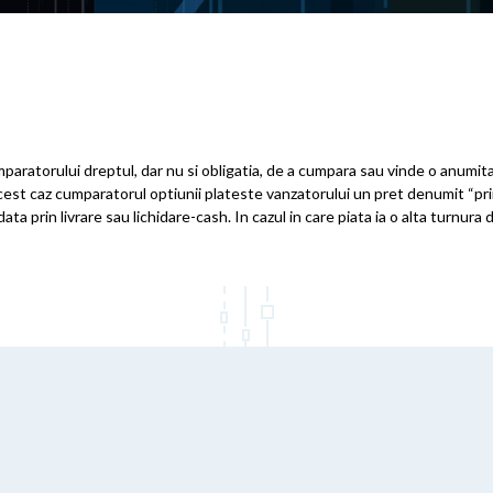
atorului dreptul, dar nu si obligatia, de a cumpara sau vinde o anumita ca
cest caz cumparatorul optiunii plateste vanzatorului un pret denumit “prim
ata prin livrare sau lichidare-cash. In cazul in care piata ia o alta turnura