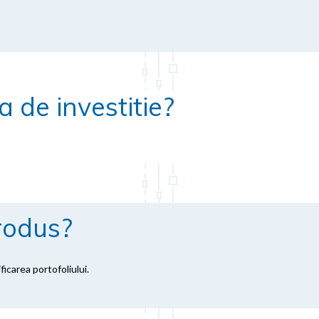
 de investitie?
rodus?
icarea portofoliului.