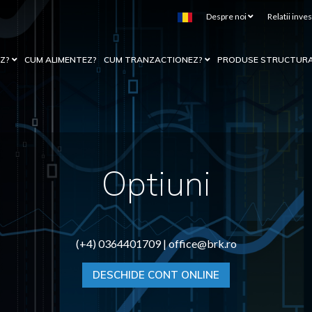
Despre noi
Relatii inves
EZ?
CUM ALIMENTEZ?
CUM TRANZACTIONEZ?
PRODUSE STRUCTUR
Optiuni
(+4) 0364401709 |
office@brk.ro
DESCHIDE CONT ONLINE