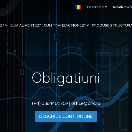
Despre noi
Relatii inves
EZ?
CUM ALIMENTEZ?
CUM TRANZACTIONEZ?
PRODUSE STRUCTUR
Obligatiuni
(+4) 0364401709 |
office@brk.ro
DESCHIDE CONT ONLINE