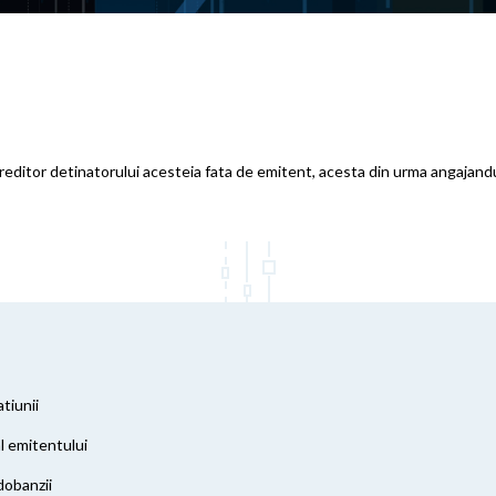
 creditor detinatorului acesteia fata de emitent, acesta din urma angajand
tiunii
al emitentului
 dobanzii