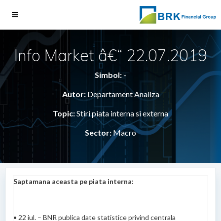
Info Market â€“ 22.07.2019
Simbol:
-
Autor:
Departament Analiza
Topic:
Stiri piata interna si externa
Sector:
Macro
Saptamana aceasta pe piata interna:
• 22 iul. – BNR publica date statistice privind centrala