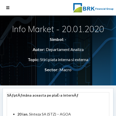
Info Market - 20.01.2020
Simbol:
-
Autor:
Departament Analiza
Topic:
Stiri piata interna si externa
Sector:
Macro
SÄƒptÄƒmâna aceasta pe piaÈ›a internÄƒ
20 ian.
Sinteza SA (STZ) – AGOA