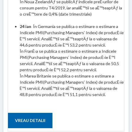
În Noua ZeelandÄƒ se publicÄƒ indicele preÈ›urilor de
consum pentru T4/2019, iar analiÈ™tii se aÈ™teaptÄƒ la
o creÈ™tere de 0,4% (date trimestriale)
24 ian
În Germania se publica o estimare o estimare a
Indicele PMI(Purchasing Managers’ Index) de producÈ›ie
È™i servicii. AnaliÈ™tii se aÈ™teaptÄƒ la o valoarea de
44,6 pentru producÈ›ie È™i 53,2 pentru servicii.
În FranÈ›a se publica o estimare o estimare a Indicele
PMI(Purchasing Managers’ Index) de producÈ›ie È™i
servicii. AnaliÈ™tii se aÈ™teaptÄƒ la o valoarea de 50,5
pentru producÈ›ie È™i 52,2 pentru servicii.
În Marea Britanie se publica o estimare o estimare a
Indicele PMI(Purchasing Managers’ Index) de producÈ›ie
È™i servicii. AnaliÈ™tii se aÈ™teaptÄƒ la o valoarea de
48,8 pentru producÈ›ie È™i 51,1 pentru servicii.
VREAU DETALII