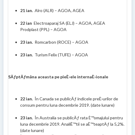
21 ian.
Alro (ALR) – AGOA, AGEA
22 ian
Electroaparaj SA (ELJ) – AGOA, AGEA
Prodplast (PPL) – AGOA
23 ian.
Romcarbon (ROCE) – AGOA
23 ian.
Turism Felix (TUFE) – AGOA
SÄƒptÄƒmâna aceasta pe pieÈ›ele internaÈ›ionale
22 ian.
În Canada se publicÄƒ indicele preÈ›urilor de
consum pentru luna decembrie 2019. (date lunare)
23 ian.
În Australia se publicÄƒ rata È™omajului pentru
luna decembrie 2019. AnaliÈ™tii se aÈ™teaptÄƒ la 5,2%.
(date lunare)