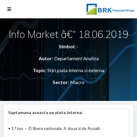
Info Market â€“ 18.06.2019
Simbol:
-
Autor:
Departament Analiza
Topic:
Stiri piata interna si externa
Sector:
Macro
Saptamana aceasta pe piata interna:
• 17 iun. – Zi libera nationala: A doua zi de Rusalii.