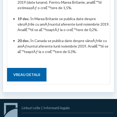
2019 (date lunare). Pentru Marea Britanie, analiÈ™tii
estimeazÄƒ o creÈ™tere de 1,5%.
19 dec.
În Marea Britanie se publica date despre
vânzÄƒrile cu amÄƒnuntul aferente lunii noiembrie 2019.
AnaliÈ™tii se aÈ™teaptÄƒ la o creÈ™tere de 0,2%.
20 dec.
În Canada se publica date despre vânzÄƒrile cu
amÄƒnuntul aferente lunii noiembrie 2019. AnaliÈ™tii se
aÈ™teaptÄƒ la o creÈ™tere de 0,3%.
VREAU DETALII
Linkuri utile
|
Informatii legale