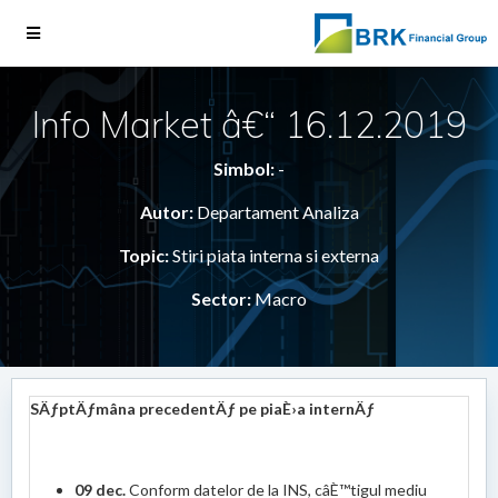
Info Market â€“ 16.12.2019
Simbol:
-
Autor:
Departament Analiza
Topic:
Stiri piata interna si externa
Sector:
Macro
SÄƒptÄƒmâna precedentÄƒ pe piaÈ›a internÄƒ
09 dec.
Conform datelor de la INS, câÈ™tigul mediu