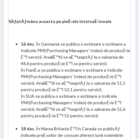
SÄƒptÄƒmâna aceasta pe pieÈ›ele internaÈ›ionale
16 dec.
În Germania se publica o estimare o estimare a
Indicele PMI(Purchasing Managers’ Index) de producÈ›ie
È™i servicii. AnaliÈ™tii se aÈ™teaptÄƒ la o valoarea de
44,6 pentru producÈ›ie È™i xx pentru servicii.
În FranÈ›a se publica o estimare o estimare a Indicele
PMI(Purchasing Managers’ Index) de producÈ›ie È™i
servicii. AnaliÈ™tii se aÈ™teaptÄƒ la o valoarea de 51,5
pentru producÈ›ie È™i 52,1 pentru servicii.
În SUA se publica o estimare o estimare a Indicele
PMI(Purchasing Managers’ Index) de producÈ›ie È™i
servicii. AnaliÈ™tii se aÈ™teaptÄƒ la o valoarea de 52,6
pentru producÈ›ie È™i 52 pentru servicii.
18 dec.
În Marea Britanie È™i în Canada se publicÄƒ
indicele preÈ›urilor de consum aferent lunii noiembrie