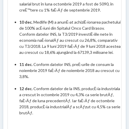
salarial brut în luna octombrie 2019 a fost de 5090, în
creÈ™tere cu 1% faÈ›Äƒ de septembrie 2019.
10 dec.
Medlife (M) a anunÈ›at achiziÈ›ionarea pachetului
de 100% acÈ›iuni din Spitalul Onco Card Brasov.
Conform datelor INS, la T3/2019 investiÈ›iile nete în
economia naÈ›ionalÄƒ au crescut cu 26,8%, comparativ
cu T3/2018. La 9 luni 2019 faÈ›Äƒ de 9 luni 2018 acestea
au crescut cu 18,6% ajungând la 67139,3 milioane lei.
11 dec.
Conform datelor INS, preÈ›urile de consum la
noiembrie 2019 faÈ›Äƒ de noiembrie 2018 au crescut cu
3,8%.
12 dec.
Conform datelor de la INS, producÈ›ia industriala
a crescut în octombrie 2019 cu 4,3% ca serie brutÄƒ,
faÈ›Äƒ de luna precedentÄƒ. Iar faÈ›Äƒ de octombrie
2018, producÈ›ia industrialÄƒ a scÄƒzut cu 4,5% ca serie
brutÄƒ.