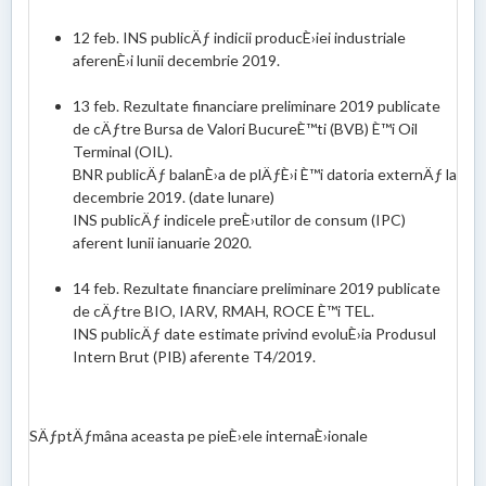
12 feb. INS publicÄƒ indicii producÈ›iei industriale
aferenÈ›i lunii decembrie 2019.
13 feb. Rezultate financiare preliminare 2019 publicate
de cÄƒtre Bursa de Valori BucureÈ™ti (BVB) È™i Oil
Terminal (OIL).
BNR publicÄƒ balanÈ›a de plÄƒÈ›i È™i datoria externÄƒ la
decembrie 2019. (date lunare)
INS publicÄƒ indicele preÈ›utilor de consum (IPC)
aferent lunii ianuarie 2020.
14 feb. Rezultate financiare preliminare 2019 publicate
de cÄƒtre BIO, IARV, RMAH, ROCE È™i TEL.
INS publicÄƒ date estimate privind evoluÈ›ia Produsul
Intern Brut (PIB) aferente T4/2019.
SÄƒptÄƒmâna aceasta pe pieÈ›ele internaÈ›ionale