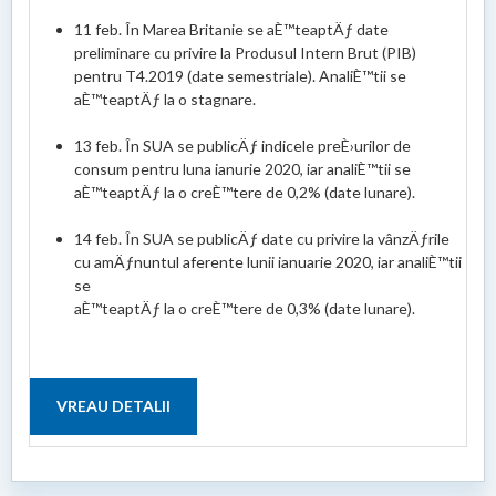
11 feb. În Marea Britanie se aÈ™teaptÄƒ date
preliminare cu privire la Produsul Intern Brut (PIB)
pentru T4.2019 (date semestriale). AnaliÈ™tii se
aÈ™teaptÄƒ la o stagnare.
13 feb. În SUA se publicÄƒ indicele preÈ›urilor de
consum pentru luna ianurie 2020, iar analiÈ™tii se
aÈ™teaptÄƒ la o creÈ™tere de 0,2% (date lunare).
14 feb. În SUA se publicÄƒ date cu privire la vânzÄƒrile
cu amÄƒnuntul aferente lunii ianuarie 2020, iar analiÈ™tii
se
aÈ™teaptÄƒ la o creÈ™tere de 0,3% (date lunare).
VREAU DETALII