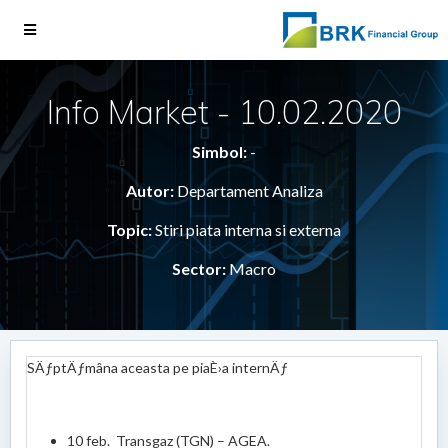
Info Market - 10.02.2020
Simbol:
-
Autor:
Departament Analiza
Topic:
Stiri piata interna si externa
Sector:
Macro
SÄƒptÄƒmâna aceasta pe piaÈ›a internÄƒ
10 feb. Transgaz (TGN) – AGEA.