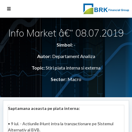
Info Market â€“ 08.07.2019
Simbol:
-
Autor:
Departament Analiza
Topic:
Stiri piata interna si externa
Sector:
Macro
Saptamana aceasta pe piata interna:
• 9 iul. - Actiunile iHunt intra la tranzactionare pe Sistemul
Alternativ al BVB.