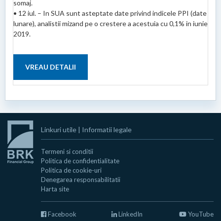
somaj.
• 12 iul. – In SUA sunt asteptate date privind indicele PPI (date
lunare), analistii mizand pe o crestere a acestuia cu 0,1% in iunie
2019.
VREAU DETALII
Linkuri utile
|
Informatii legale
Termeni si conditii
Politica de confidentialitate
Politica de cookie-uri
Denegarea responsabilitatii
Harta site
Facebook
LinkedIn
YouTube