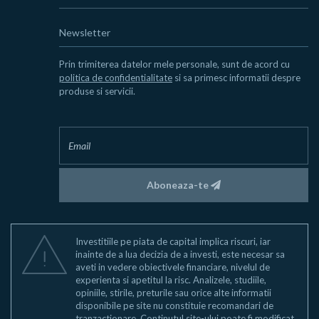
Newsletter
Prin trimiterea datelor mele personale, sunt de acord cu
politica de confidentialitate
si sa primesc informatii despre
produse si servicii.
Aboneaza-te
Investitiile pe piata de capital implica riscuri, iar
inainte de a lua decizia de a investi, este necesar sa
aveti in vedere obiectivele financiare, nivelul de
experienta si apetitul la risc. Analizele, studiile,
opiniile, stirile, preturile sau orice alte informatii
disponibile pe site nu constituie recomandari de
tranzactionare. Continutul site-ului poate fi modificat