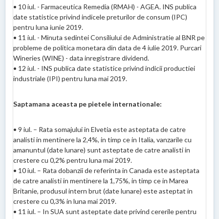
• 10 iul. - Farmaceutica Remedia (RMAH) - AGEA. INS publica
date statistice privind indicele preturilor de consum (IPC)
pentru luna iunie 2019.
• 11 iul. - Minuta sedintei Consiliului de Administratie al BNR pe
probleme de politica monetara din data de 4 iulie 2019. Purcari
Wineries (WINE) - data inregistrare dividend.
• 12 iul. - INS publica date statistice privind indicii productiei
industriale (IPI) pentru luna mai 2019.
Saptamana aceasta pe pietele internationale:
• 9 iul. – Rata somajului in Elvetia este asteptata de catre
analisti in mentinere la 2,4%, in timp ce in Italia, vanzarile cu
amanuntul (date lunare) sunt asteptate de catre analisti in
crestere cu 0,2% pentru luna mai 2019.
• 10 iul. – Rata dobanzii de referinta in Canada este asteptata
de catre analisti in mentinere la 1,75%, in timp ce in Marea
Britanie, produsul intern brut (date lunare) este asteptat in
crestere cu 0,3% in luna mai 2019.
• 11 iul. – In SUA sunt asteptate date privind cererile pentru