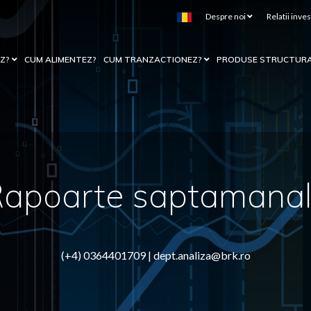
Despre noi
Relatii inves
EZ?
CUM ALIMENTEZ?
CUM TRANZACTIONEZ?
PRODUSE STRUCTUR
apoarte saptamana
(+4) 0364401709 |
dept.analiza@brk.ro