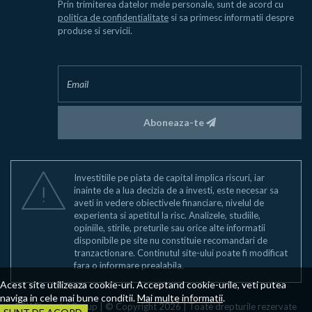
Prin trimiterea datelor mele personale, sunt de acord cu
politica de confidentialitate
si sa primesc informatii despre
produse si servicii.
Aboneaza-te
Investitiile pe piata de capital implica riscuri, iar
inainte de a lua decizia de a investi, este necesar sa
aveti in vedere obiectivele financiare, nivelul de
experienta si apetitul la risc. Analizele, studiile,
opiniile, stirile, preturile sau orice alte informatii
disponibile pe site nu constituie recomandari de
tranzactionare. Continutul site-ului poate fi modificat
fara o informare prealabila.
Acest site utilizeaza cookie-uri. Acceptand cookie-urile, veti putea
naviga in cele mai bune conditii.
Mai multe informatii
.
BRK Financial Group | © Copyright 2026 | Toate drepturile rezervate